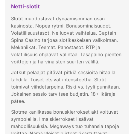
Netti-slotit
Slotit muodostavat dynaamisimman osan
kasinosta. Nopea rytmi. Bonusominaisuudet.
Volatiilisuustasot. Ne luovat vaihtelua. Captain
Spins Casino tarjoaa slotikeskeisen valikoiman.
Mekaniikat. Teemat. Panostasot. RTP ja
volatiilisuus ohjaavat valintaa. Tasapaino pienten
voittojen ja harvinaisten suurten välillä.
Jotkut pelaajat pitävät pitkiä sessioita hitaalla
tahdilla. Toiset etsivät intensiteettiä. Slotit
toimivat viihdetarpeina. Riski vs. tyyli punnitaan.
Jokainen sessio tarvitsee budjetin. 18+ ikäraja
pätee.
Slotme kaniikassa bonuskierrokset aktivoituvat
symboleilla. Ilmaiskierrokset lisäävät
mahdollisuuksia. Megaways tuo tuhansia tapoja
voittaa. Nämä yleiset piirteet rikastuttavat