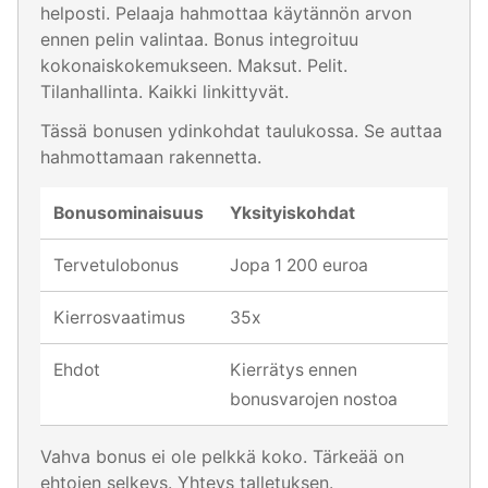
helposti. Pelaaja hahmottaa käytännön arvon
ennen pelin valintaa. Bonus integroituu
kokonaiskokemukseen. Maksut. Pelit.
Tilanhallinta. Kaikki linkittyvät.
Tässä bonusen ydinkohdat taulukossa. Se auttaa
hahmottamaan rakennetta.
Bonusominaisuus
Yksityiskohdat
Tervetulobonus
Jopa 1 200 euroa
Kierrosvaatimus
35x
Ehdot
Kierrätys ennen
bonusvarojen nostoa
Vahva bonus ei ole pelkkä koko. Tärkeää on
ehtojen selkeys. Yhteys talletuksen.