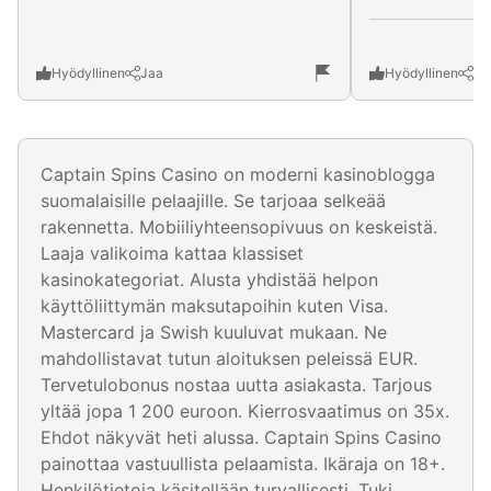
Hyödyllinen
Jaa
Hyödyllinen
Ja
Captain Spins Casino on moderni kasinoblogga
suomalaisille pelaajille. Se tarjoaa selkeää
rakennetta. Mobiiliyhteensopivuus on keskeistä.
Laaja valikoima kattaa klassiset
kasinokategoriat. Alusta yhdistää helpon
käyttöliittymän maksutapoihin kuten Visa.
Mastercard ja Swish kuuluvat mukaan. Ne
mahdollistavat tutun aloituksen peleissä EUR.
Tervetulobonus nostaa uutta asiakasta. Tarjous
yltää jopa 1 200 euroon. Kierrosvaatimus on 35x.
Ehdot näkyvät heti alussa. Captain Spins Casino
painottaa vastuullista pelaamista. Ikäraja on 18+.
Henkilötietoja käsitellään turvallisesti. Tuki.