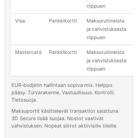
riippuen
Visa
Pankkikortti
Maksurutiineista
ja vahvistuksesta
riippuen
Mastercard
Pankkikortti
Maksurutiineista
ja vahvistuksesta
riippuen
EUR-budjetin hallintaan sopiva mix. Helppo
pääsy. Turvarakenne. Vastuullisuus. Kontrolli.
Tietosuoja.
Maksuportit käsittelevät transaktiot salattuna.
3D Secure lisää suojaa. Nostot vaativat
vahvistuksen. Nopeat siirrot aktiivisille tileille.