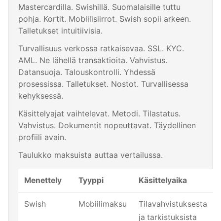
Mastercardilla. Swishillä. Suomalaisille tuttu
pohja. Kortit. Mobiilisiirrot. Swish sopii arkeen.
Talletukset intuitiivisia.
Turvallisuus verkossa ratkaisevaa. SSL. KYC.
AML. Ne lähellä transaktioita. Vahvistus.
Datansuoja. Talouskontrolli. Yhdessä
prosessissa. Talletukset. Nostot. Turvallisessa
kehyksessä.
Käsittelyajat vaihtelevat. Metodi. Tilastatus.
Vahvistus. Dokumentit nopeuttavat. Täydellinen
profiili avain.
Taulukko maksuista auttaa vertailussa.
Menettely
Tyyppi
Käsittelyaika
Swish
Mobiilimaksu
Tilavahvistuksesta
ja tarkistuksista