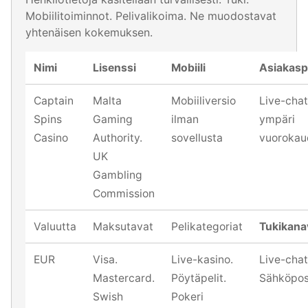
Mobiilitoiminnot. Pelivalikoima. Ne muodostavat
yhtenäisen kokemuksen.
Nimi
Lisenssi
Mobiili
Asiakasp
Captain
Malta
Mobiiliversio
Live-chat
Spins
Gaming
ilman
ympäri
Casino
Authority.
sovellusta
vuorokau
UK
Gambling
Commission
Valuutta
Maksutavat
Pelikategoriat
Tukikana
EUR
Visa.
Live-kasino.
Live-chat
Mastercard.
Pöytäpelit.
Sähköpos
Swish
Pokeri