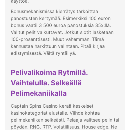
käyttöä.
Bonusmekanismissa kierrätys tarkoittaa
panostusten kertymää. Esimerkiksi 100 euron
bonus vaatii 3 500 euroa panostuksia 35x:llä.
Valitut pelit vaikuttavat. Jotkut slotit lasketaan
100-prosenttisesti. Muut vähemmän. Tämä
kannustaa harkittuun valintaan. Pitää kirjaa
edistymisestä. Vältä ryntäilyä.
Pelivalikoima Rytmillä.
Vaihtelulla. Selkeällä
Pelimekaniikalla
Captain Spins Casino kerää keskeiset
kasinokategoriat alustalle. Viihde kohtaa
pelimekaniikan selkeästi. Pelaaja valitsee pelin tai
pöydän. RNG. RTP. Volatiilisuus. House edge. Ne